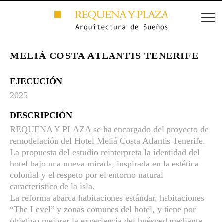
MELIÁ COSTA ATLANTIS TENERIFE
EJECUCIÓN
2025
DESCRIPCIÓN
REQUENA Y PLAZA se ha encargado del proyecto de
remodelación del Hotel Meliá Costa Atlantis Tenerife.
La propuesta del estudio reinterpreta la identidad del
hotel bajo una nueva mirada, inspirada en la estética
colonial y el respeto por el entorno natural
característico de la isla.
La reforma abarca habitaciones estándar, habitaciones
“The Level” y zonas comunes del hotel, y tiene por
objetivo mejorar la experiencia del huésped mediante