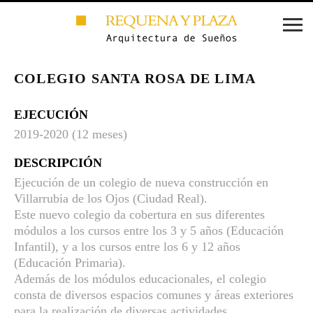
COLEGIO SANTA ROSA DE LIMA
EJECUCIÓN
2019-2020 (12 meses)
DESCRIPCIÓN
Ejecución de un colegio de nueva construcción en
Villarrubia de los Ojos (Ciudad Real).
Este nuevo colegio da cobertura en sus diferentes
módulos a los cursos entre los 3 y 5 años (Educación
Infantil), y a los cursos entre los 6 y 12 años
(Educación Primaria).
Además de los módulos educacionales, el colegio
consta de diversos espacios comunes y áreas exteriores
para la realización de diversas actividades.